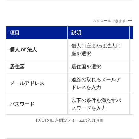
スクロールできます
項目
説明
入
個人口座または法人口
個人 or 法人
個
座を選択
居住国
居住国を選択
Ja
連絡の取れるメールア
メールアドレス
Su
ドレスを入力
以下の条件を満たすパ
パスワード
18
スワードを入力
FXGTの口座開設フォームの入力項目